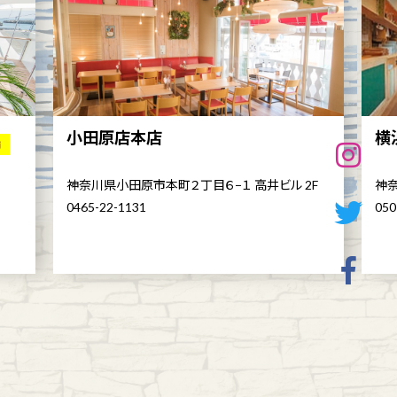
小田原店本店
横
舗
神奈川県小田原市本町２丁目６−１ 高井ビル 2F
神奈
0465-22-1131
050