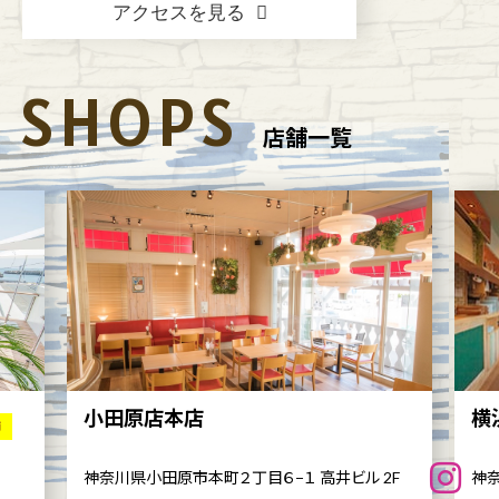
アクセスを見る
SHOPS
店舗一覧
小田原店本店
横
舗
神奈川県小田原市本町２丁目６−１ 高井ビル 2F
神奈