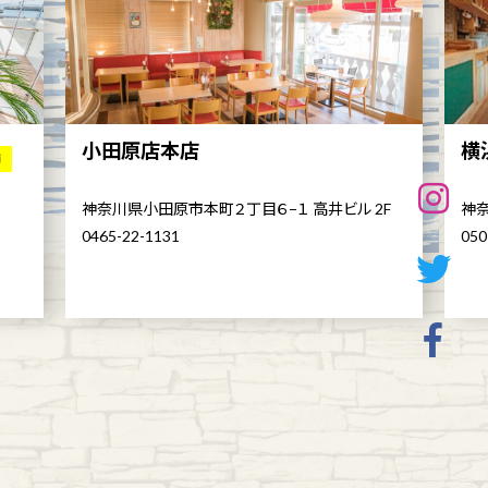
小田原店本店
横
舗
神奈川県小田原市本町２丁目６−１ 高井ビル 2F
神奈
0465-22-1131
050