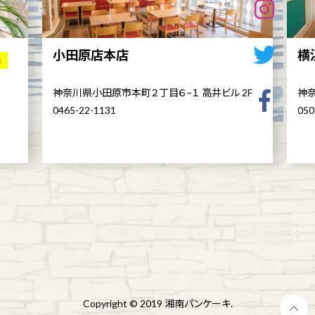
小田原店本店
横
舗
神奈川県小田原市本町２丁目６−１ 高井ビル 2F
神奈
0465-22-1131
050
Copyright © 2019 湘南パンケーキ.