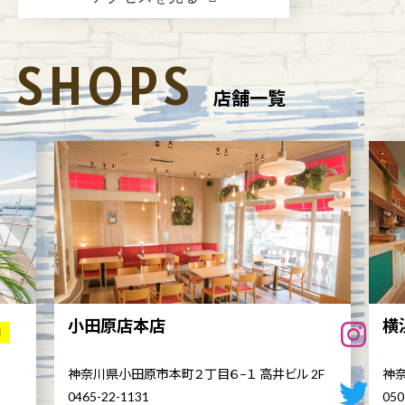
SHOPS
店舗一覧
小田原店本店
横
舗
神奈川県小田原市本町２丁目６−１ 高井ビル 2F
神奈
0465-22-1131
050