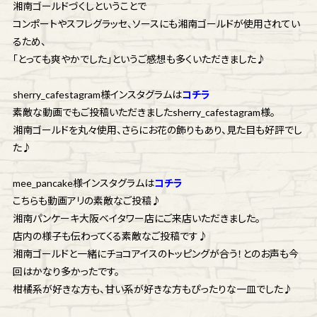
湘南ゴールドづくしということで
コンポートやスフレグラッセ、ソースにも湘南ゴールドが使用されてい
るため、
「とっても爽やかでした」というご感想も多くいただきました♪
sherry_cafestagram様インスタグラムは
コチラ
素敵な動画でもご投稿いただきましたsherry_cafestagram様。
湘南ゴールドを丸々使用、さらにお花の飾りもあり、見た目も好評でし
た♪
mee_pancake様インスタグラムは
コチラ
こちらも動画アリの素敵なご投稿♪
湘南パンケーキ大阪ベイタワー店にご来店いただきました。
店内の様子も伝わってくる素敵なご投稿です♪
湘南ゴールドと一緒にチョコアイスのトッピングが合う！とのお声も今
回はかなり多かったです。
柑橘系が好きな方も、甘い系が好きな方もぴったりな一皿でした♪