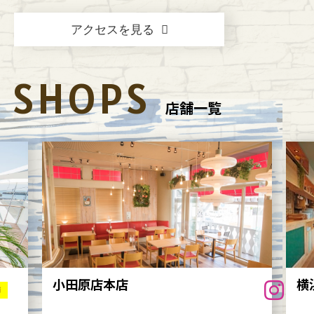
アクセスを見る
SHOPS
店舗一覧
小田原店本店
横
舗