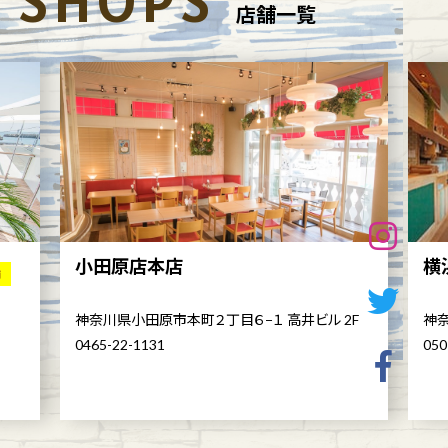
SHOPS
店舗一覧
小田原店本店
横
舗
神奈川県小田原市本町２丁目６−１ 高井ビル 2F
神奈
0465-22-1131
050