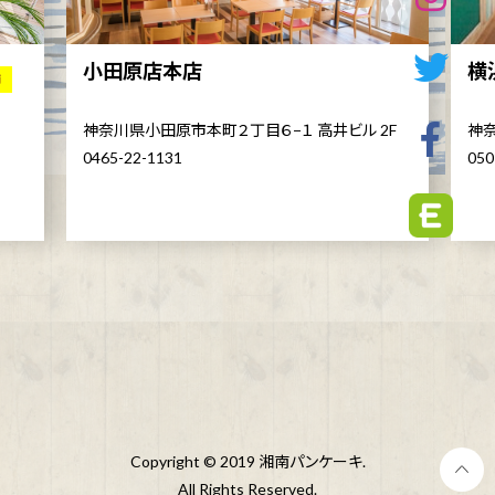
小田原店本店
横
舗
神奈川県小田原市本町２丁目６−１ 高井ビル 2F
神奈
0465-22-1131
050
Copyright © 2019 湘南パンケーキ.
All Rights Reserved.