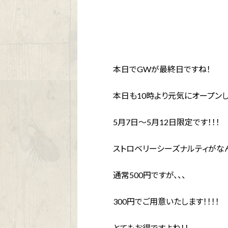
本日で
GW
が最終日ですね！
本日も
10
時より元気にオープンし
5
月
7
日〜
5
月
12
日限定です！！！
ストロベリーシーズナルティがなん
通常
500
円ですが、、、
300
円でご用意いたします！！！！
とてもお得ですよね！！