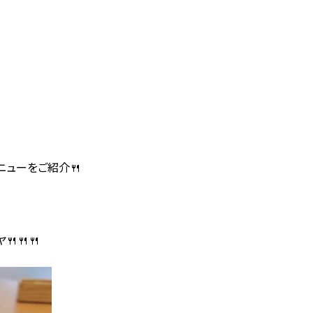
ューをご紹介🍴
🍴🍴