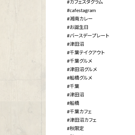
#カフェスタグラム
#cafestagram
#湘南カレー
#お誕生日
#バースデープレート
#津田沼
#千葉テイクアウト
#千葉グルメ
#津田沼グルメ
#船橋グルメ
#千葉
#津田沼
#船橋
#千葉カフェ
#津田沼カフェ
#秋限定