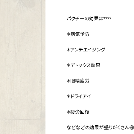
パクチーの効果は????
＊病気予防
＊アンチエイジング
＊デトックス効果
＊眼精疲労
＊ドライアイ
＊疲労回復
などなどの効果が盛りだくさん😆