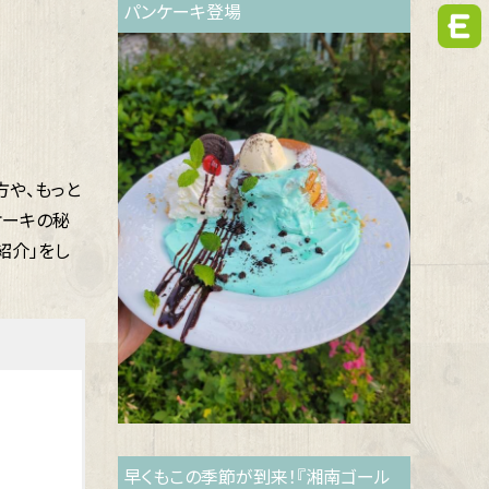
パンケーキ登場
方や、もっと
ケーキの秘
紹介」をし
早くもこの季節が到来！『湘南ゴール