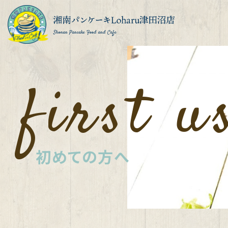
Shonan Pancake Food and Cafe
first u
初めての方へ