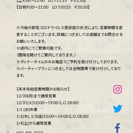
【土9:00～22:00 LOフ21:15 ド21:30】
【日祝9:00～21:00 LOフ20:15 ド20:30】
※今後の新型コロナウイルス感染症の状況により、営業時間を変
更することがございます。詳細につきましては店舗までお問合せを
お願いいたします。
※店内にてご飲食可能です。
（間隔を開けてご案内しております。）
※ディナータイムのみお電話でご予約を受け付けしております。
※パーティープランにつきましては全時間帯で受け付けしており
ます。
【年末年始営業時間のお知らせ】
12/30(月)まで通常営業
12/31(火)10:00～19:00（L.O.18:00）
1/1 (水)休業
1/2(木)、1/3(金)10:00～19:00（L.O.18:00）
1/4(土)から通常営業