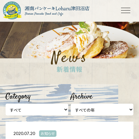
Shonan Pancake Food and Cafe
News
新着情報
Category
Archive
2020.07.20
お知らせ