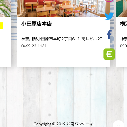
小田原店本店
横
舗
神奈川県小田原市本町２丁目６−１ 高井ビル 2F
神奈
0465-22-1131
050
Copyright © 2019 湘南パンケーキ.