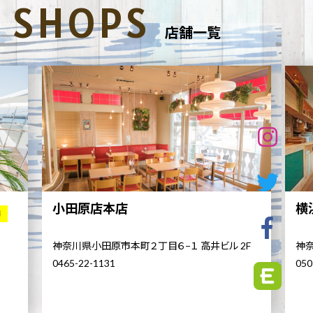
SHOPS
店舗一覧
小田原店本店
横
舗
神奈川県小田原市本町２丁目６−１ 高井ビル 2F
神奈
0465-22-1131
050