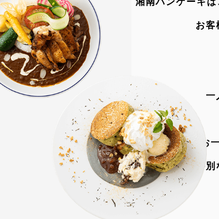
湘南パンケーキは
お客
一
お
特別