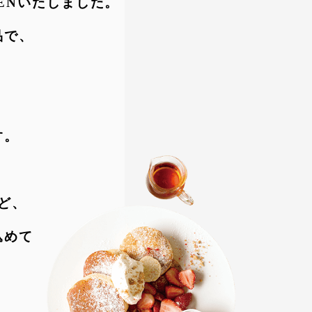
ENいたしました。
品で、
す。
ど、
込めて