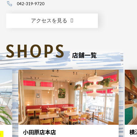
042-319-9720
アクセスを見る
SHOPS
店舗一覧
小田原店本店
横
舗