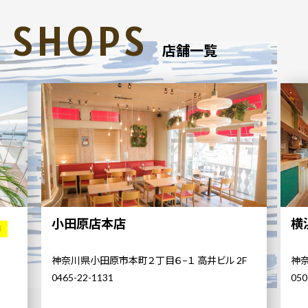
SHOPS
店舗一覧
小田原店本店
横
舗
神奈川県小田原市本町２丁目６−１ 高井ビル 2F
神奈
0465-22-1131
050