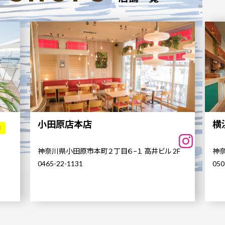
小田原店本店
横
舗
神奈川県小田原市本町２丁目６−１ 高井ビル 2F
神奈
0465-22-1131
050