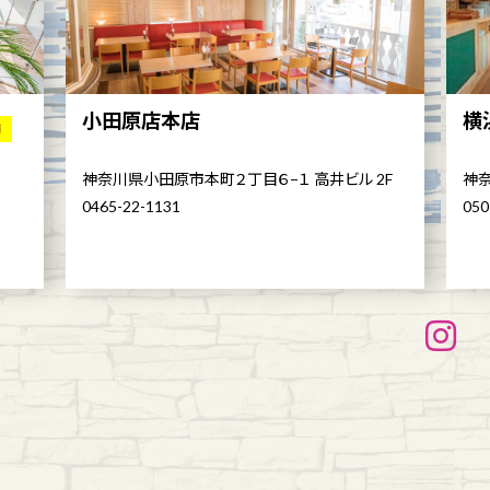
小田原店本店
横
舗
神奈川県小田原市本町２丁目６−１ 高井ビル 2F
神奈
0465-22-1131
050