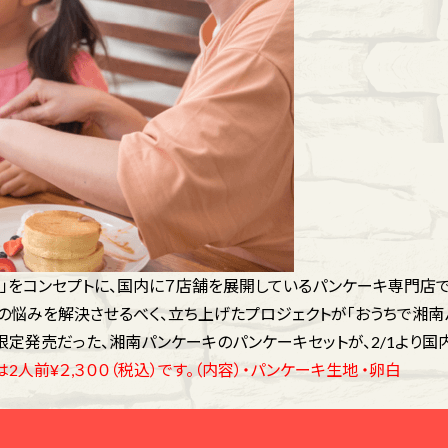
る」をコンセプトに、国内に７店舗を展開しているパンケーキ専門店で
その悩みを解決させるべく、立ち上げたプロジェクトが「おうちで湘南
での限定発売だった、湘南パンケーキのパンケーキセットが、2/1より国
2人前¥２,３００（税込）です。（内容）・パンケーキ生地 ・卵白