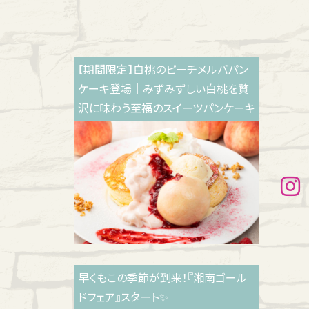
【期間限定】白桃のピーチメルバパン
ケーキ登場｜みずみずしい白桃を贅
沢に味わう至福のスイーツパンケーキ
早くもこの季節が到来！『湘南ゴール
ドフェア』スタート✨