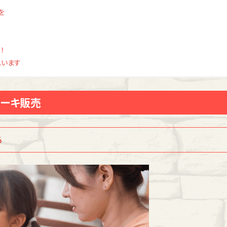
を
！
思います
ケーキ販売
る