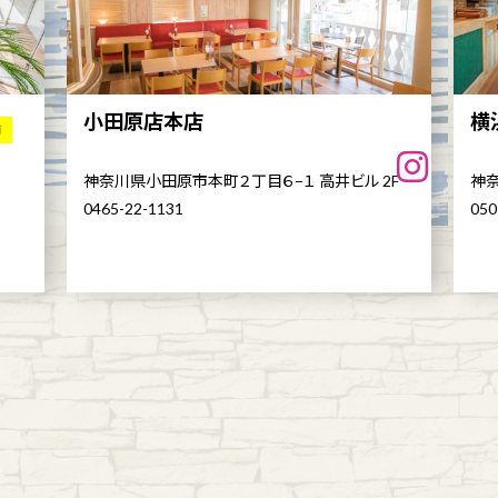
小田原店本店
横
舗
神奈川県小田原市本町２丁目６−１ 高井ビル 2F
神奈
0465-22-1131
050