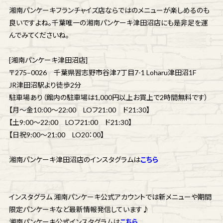
湘南パンケーキフランチャイズ店ならではのメニューが楽しめるのも
良いですよね。千葉唯一の湘南パンケーキ津田沼店にも是非足を運
んでみてくださいね。
[湘南パンケーキ津田沼店]
〒275‒0026 千葉県習志野市谷津7丁目7-1 Loharu津田沼1F
JR津田沼駅より徒歩2分
駐車場あり（館内の駐車場は1,000円以上お買上で2時間無料です）
【月～金10:00～22:00 LOフ21:00 ド21:30】
【土9:00～22:00 LOフ21:00 ド21:30】
【日祝9:00～21:00 LO20：00】
湘南パンケーキ津田沼店のインスタグラムは
こちら
インスタグラム 湘南パンケーキ公式アカウントでは新メニューや期間
限定パンケーキなど最新情報発信しています♪
湘南パンケーキ公式インスタグラムは
こちら