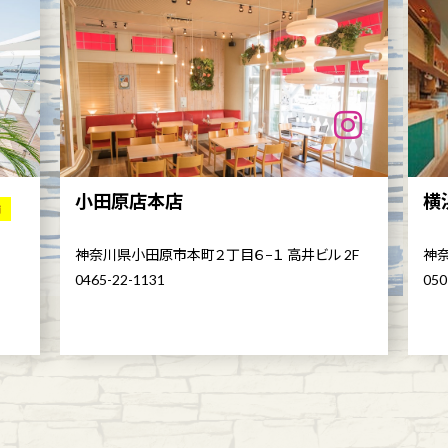
小田原店本店
横
舗
神奈川県小田原市本町２丁目６−１ 高井ビル 2F
神奈
0465-22-1131
050