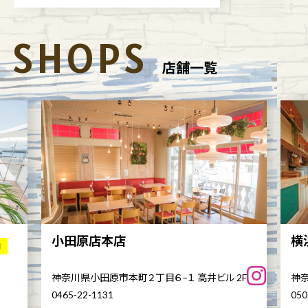
SHOPS
店舗一覧
小田原店本店
横
舗
神奈川県小田原市本町２丁目６−１ 高井ビル 2F
神奈
0465-22-1131
050