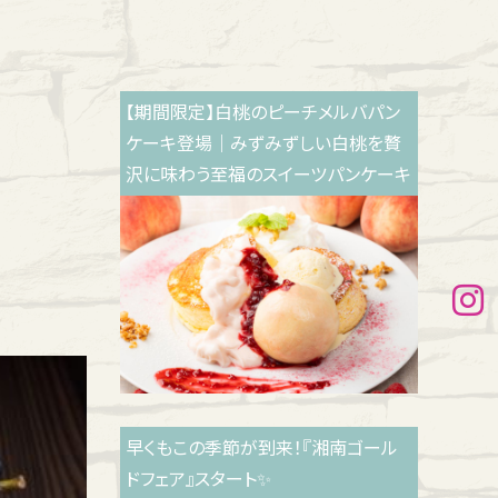
【期間限定】白桃のピーチメルバパン
ケーキ登場｜みずみずしい白桃を贅
沢に味わう至福のスイーツパンケーキ
早くもこの季節が到来！『湘南ゴール
ドフェア』スタート✨