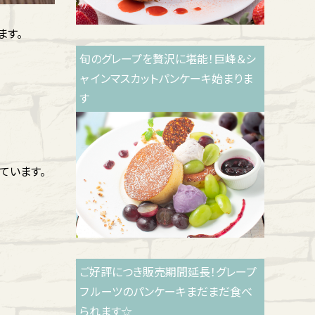
ます。
旬のグレープを贅沢に堪能！巨峰＆シ
ャ インマスカットパンケーキ始まりま
す
ています。
ご好評につき販売期間延長！グレープ
フ ルーツのパンケーキまだまだ食べ
られます☆