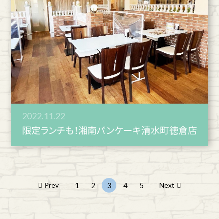
2022.11.22
限定ランチも！湘南パンケーキ清水町徳倉店
Prev
1
2
3
4
5
Next