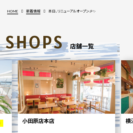
HOME
新着情報
本日、リニューアルオープン🎉✨
SHOPS
店舗一覧
小田原店本店
横
舗