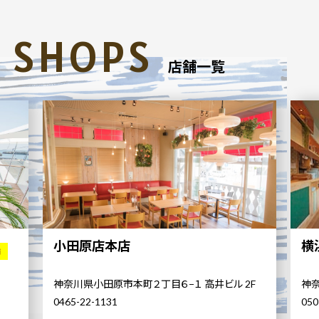
SHOPS
店舗一覧
小田原店本店
横
舗
神奈川県小田原市本町２丁目６−１ 高井ビル 2F
神奈
0465-22-1131
050