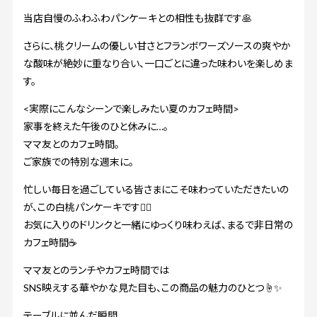
当店自慢のふわふわパンケーキとの相性も抜群です🥞
さらに、桃クリームの優しい甘さとフランボワーズソースの爽やか
な酸味が絶妙に重なり合い、一口ごとに違った味わいを楽しめま
す。
<実際にこんなシーンで楽しみたい夏のカフェ時間>
家事を終えた午後のひと休みに…。
ママ友とのカフェ時間。
ご家族での特別な週末に。
忙しい毎日を過ごしている皆さまにこそ味わっていただきたいの
が、この白桃パンケーキです💁‍♀️
お気に入りのドリンクと一緒にゆっくり味わえば、まるで非日常の
カフェ時間☕️
ママ友とのランチやカフェ時間では
SNS映えする華やかな見た目も、この商品の魅力のひとつ☝️✨
テーブルに並んだ瞬間、