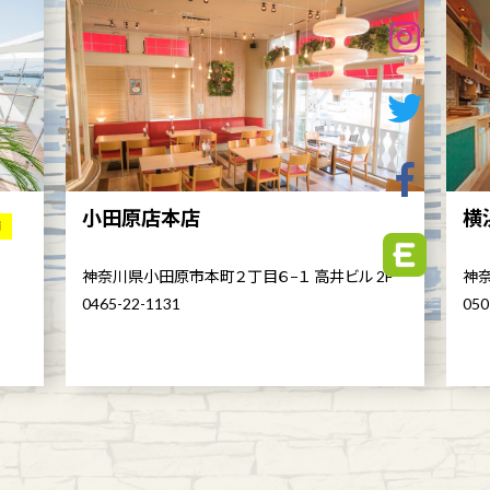
小田原店本店
横
舗
神奈川県小田原市本町２丁目６−１ 高井ビル 2F
神奈
0465-22-1131
050