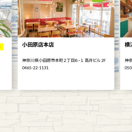
小田原店本店
横
舗
神奈川県小田原市本町２丁目６−１ 高井ビル 2F
神奈
0465-22-1131
050