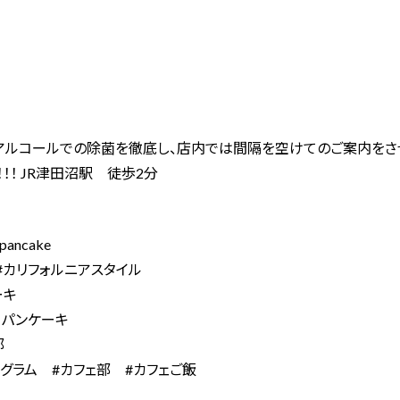
アルコールでの除菌を徹底し、店内では間隔を空けてのご案内をさ
！！ JR津田沼駅 徒歩2分
npancake
#カリフォルニアスタイル
ーキ
タパンケーキ
部
タグラム #カフェ部 #カフェご飯
ー