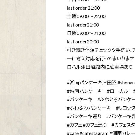
last order 21:00
土曜09:00〜22:00
last order21:00
日曜09:00〜21:00
last order20:00ㅤㅤㅤㅤㅤㅤㅤㅤㅤㅤㅤㅤㅤㅤㅤㅤㅤㅤㅤㅤㅤㅤㅤ
引き続き体温チェックや手洗い、
一に考え対応を行ってまいります！
ロハル津田沼館内に駐車場あり
ㅤㅤㅤㅤㅤㅤㅤㅤㅤㅤㅤㅤㅤ#湘南パンケーキ津田沼 #shona
#湘南パンケーキ #ローカル 
#パンケーキ #ふわとろパンケ
#ふわふわパンケーキ #リコッ
#パンケーキ巡り #パンケーキ
#カフェ #カフェ巡り #カフェス
#cafe #cafestagram #湘南カレ