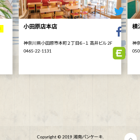
小田原店本店
横
舗
神奈川県小田原市本町２丁目６−１ 高井ビル 2F
神奈
0465-22-1131
050
Copyright © 2019 湘南パンケーキ.