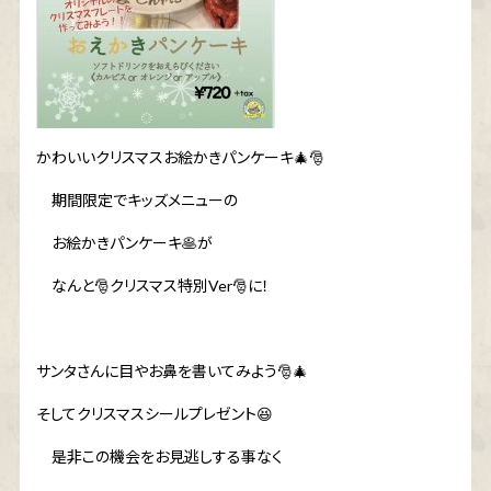
かわいいクリスマスお絵かきパンケーキ
🎄🎅
期間限定でキッズメニューの
お絵かきパンケーキ
🥞
が
なんと
🎅
クリスマス特別
Ver
🎅
に！
サンタさんに目やお鼻を書いてみよう
🎅🎄
そしてクリスマスシールプレゼント
😆
是非この機会をお見逃しする事なく