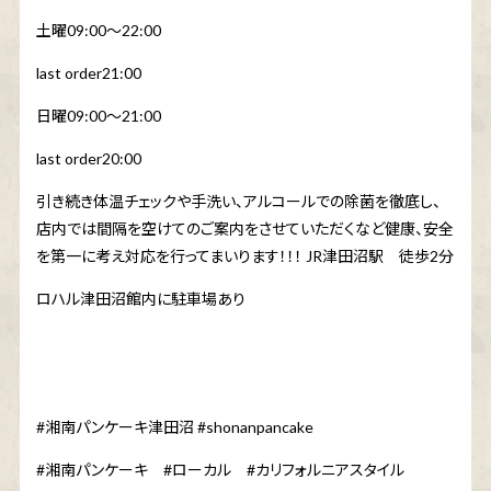
土曜
09:00
〜
22:00
last order21:00
日曜
09:00
〜
21:00
last order20:00
引き続き体温チェックや手洗い、アルコールでの除菌を徹底し、
店内では間隔を空けてのご案内をさせていただくなど健康、安全
を第一に考え対応を行ってまいります！！！
JR
津田沼駅 徒歩
2
分
ロハル津田沼館内に駐車場あり
#
湘南パンケーキ津田沼
#shonanpancake
#
湘南パンケーキ
#
ローカル
#
カリフォルニアスタイル