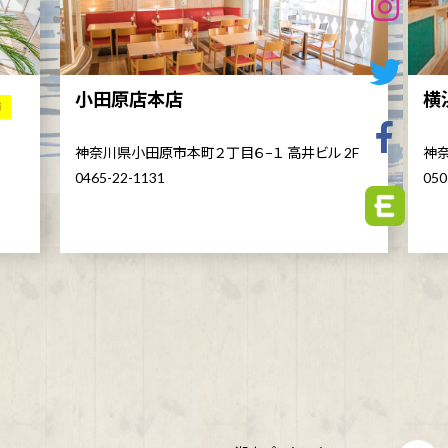
小田原店本店
横
舗
神奈川県小田原市本町２丁目６−１ 高井ビル 2F
神奈
0465-22-1131
050